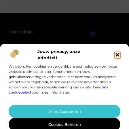
Main Links
Linkjes Kopen: Wat Jij Moet Weten om Slim en Veilig te Linkbuilden
Verdien Geld met je Website: Bouw een Online Inkomensbron Stap voor Stap
Bericht categorie
Jouw privacy, onze
@2025 All Right Reserved.
Design by
www.peelsprong.nl.
prioriteit
Wij gebruiken cookies en vergelijkbare technologieën om onze
website optimaal te laten functioneren en jouw
gebruikerservaring te verbeteren. Met deze cookies analyseren
we het websitegebruik, tonen we relevante advertenties en
zorgen we voor een soepele werking van de site. Lees
ons
cookiebeleid
voor meer informatie.
Een wereld vol inspiratie, speciaal voor jou
Van motiverende verhalen tot handige tips – ontdek de rijkdom van het
dagelijks leven op Peelsprong.nl.
Alles Accepteren
Cookies Beheren