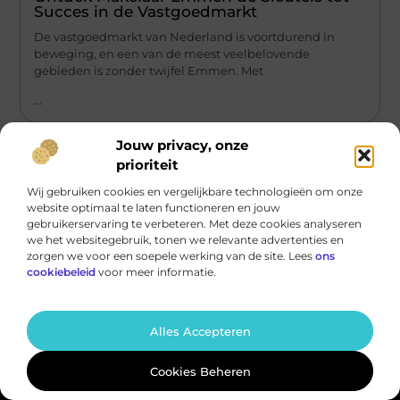
Succes in de Vastgoedmarkt
De vastgoedmarkt van Nederland is voortdurend in
beweging, en een van de meest veelbelovende
gebieden is zonder twijfel Emmen. Met
...
Jouw privacy, onze
prioriteit
Wij gebruiken cookies en vergelijkbare technologieën om onze
website optimaal te laten functioneren en jouw
Main Links
gebruikerservaring te verbeteren. Met deze cookies analyseren
we het websitegebruik, tonen we relevante advertenties en
Linkjes Kopen: Wat Jij Moet Weten om Slim en Veilig te Linkbuilden
Verdien Geld met je Website: Bouw een Online Inkomensbron Stap voor Stap
zorgen we voor een soepele werking van de site. Lees
ons
Bericht categorie
cookiebeleid
voor meer informatie.
@2025 All Right Reserved.
Design by
www.peelsprong.nl.
Alles Accepteren
Cookies Beheren