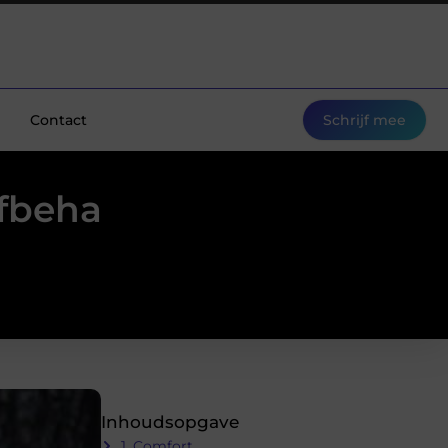
Contact
Schrijf mee
fbeha
Inhoudsopgave
1. Comfort