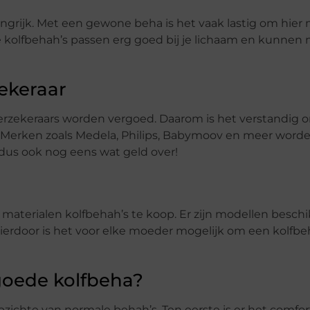
langrijk. Met een gewone beha is het vaak lastig om hie
e kolfbehah’s passen erg goed bij je lichaam en kunnen 
ekeraar
verzekeraars worden vergoed. Daarom is het verstandig o
. Merken zoals Medela, Philips, Babymoov en meer word
dus ook nog eens wat geld over!
n materialen kolfbehah’s te koop. Er zijn modellen beschi
. Hierdoor is het voor elke moeder mogelijk om een kolfb
goede kolfbeha?
zichte van normale behah’s. Ten eerste is er het comfor