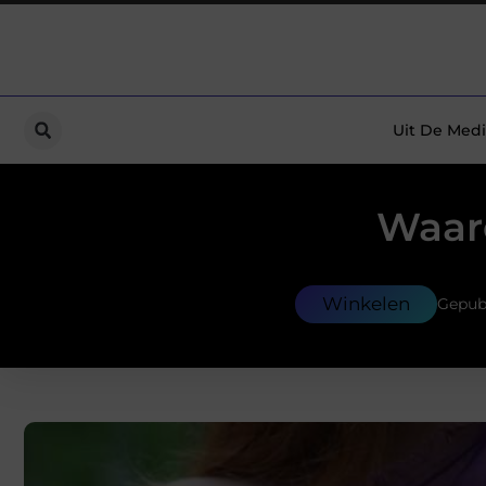
Uit De Medi
Waar
Winkelen
Gepub