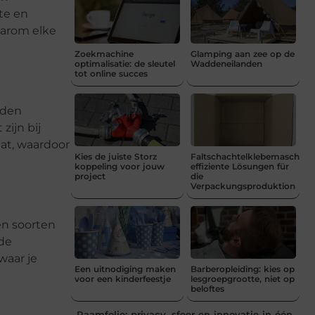
ete en
aarom elke
Zoekmachine
Glamping aan zee op de
optimalisatie: de sleutel
Waddeneilanden
tot online succes
oden
zijn bij
aat, waardoor
Kies de juiste Storz
Faltschachtelklebemaschine
koppeling voor jouw
effiziente Lösungen für
project
die
Verpackungsproduktion
en soorten
nde
waar je
Een uitnodiging maken
Barberopleiding: kies op
voor een kinderfeestje
lesgroepgrootte, niet op
beloftes
Raamfolie: privacy, sfeer en innovatie in één