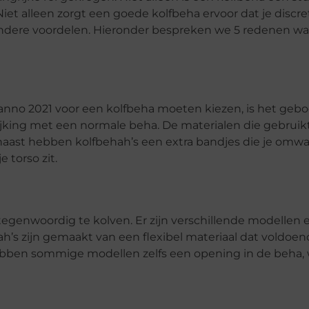
 Niet alleen zorgt een goede kolfbeha ervoor dat je discr
 andere voordelen. Hieronder bespreken we 5 redenen w
nno 2021 voor een kolfbeha moeten kiezen, is het geb
ijking met een normale beha. De materialen die gebruikt 
rnaast hebben kolfbehah’s een extra bandjes die je omw
 torso zit.
egenwoordig te kolven. Er zijn verschillende modellen 
’s zijn gemaakt van een flexibel materiaal dat voldoe
bben sommige modellen zelfs een opening in de beha, 