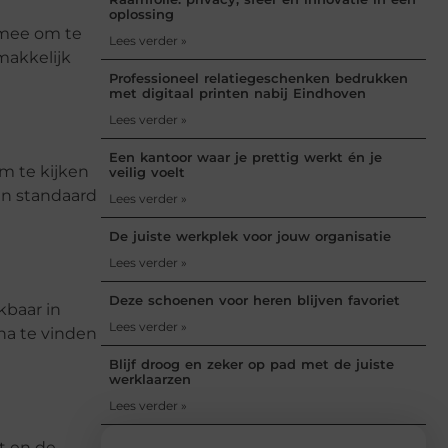
oplossing
r mee om te
Lees verder »
makkelijk
Professioneel relatiegeschenken bedrukken
met digitaal printen nabij Eindhoven
Lees verder »
Een kantoor waar je prettig werkt én je
m te kijken
veilig voelt
en standaard
Lees verder »
De juiste werkplek voor jouw organisatie
Lees verder »
Deze schoenen voor heren blijven favoriet
kbaar in
Lees verder »
eha te vinden
Blijf droog en zeker op pad met de juiste
werklaarzen
Lees verder »
t en de