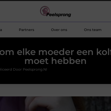
a
Partners
Over ons
Ons team
om elke moeder een kol
moet hebben
liceerd Door Peelsprong.nl