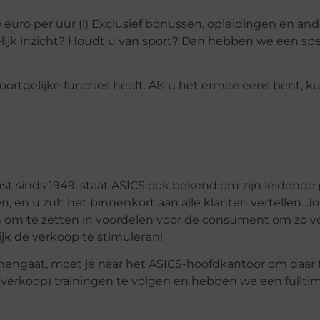
 euro per uur (!) Exclusief bonussen, opleidingen en an
ijk inzicht? Houdt u van sport? Dan hebben we een spe
 soortgelijke functies heeft. Als u het ermee eens bent, k
st sinds 1949, staat ASICS ook bekend om zijn leidende p
en, en u zult het binnenkort aan alle klanten vertellen. J
 om te zetten in voordelen voor de consument om zo v
ijk de verkoop te stimuleren!
nengaat, moet je naar het ASICS-hoofdkantoor om daar t
 (verkoop) trainingen te volgen en hebben we een fullti