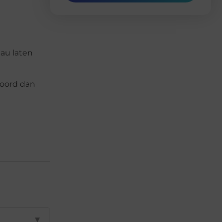
eau laten
woord dan
▼