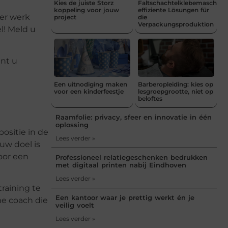
Kies de juiste Storz
Faltschachtelklebemaschine
koppeling voor jouw
effiziente Lösungen für
der werk
project
die
Verpackungsproduktion
l! Meld u
unt u
Een uitnodiging maken
Barberopleiding: kies op
voor een kinderfeestje
lesgroepgrootte, niet op
beloftes
Raamfolie: privacy, sfeer en innovatie in één
oplossing
ositie in de
Lees verder »
ouw doel is
oor een
Professioneel relatiegeschenken bedrukken
met digitaal printen nabij Eindhoven
Lees verder »
raining te
Een kantoor waar je prettig werkt én je
me coach die
veilig voelt
Lees verder »