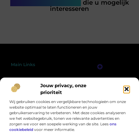
Gerelateerde artikelen
die u mogelijk
interesseren
Main Links
Linkjes Kopen: Wat Jij Moet Weten om Slim en Veilig te Linkbuilden
Verdien Geld met je Website: Bouw een Online Inkomensbron Stap voor Stap
Bericht categorie
Jouw privacy, onze
@2025 All Right Reserved.
Design by
www.peelsprong.nl.
prioriteit
Wij gebruiken cookies en vergelijkbare technologieën om onze
website optimaal te laten functioneren en jouw
gebruikerservaring te verbeteren. Met deze cookies analyseren
we het websitegebruik, tonen we relevante advertenties en
zorgen we voor een soepele werking van de site. Lees
ons
cookiebeleid
voor meer informatie.
Een wereld vol inspiratie, speciaal voor jou