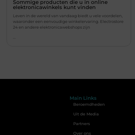
Sommige producten die u in online
elektronicawinkels kunt vinden
Leven in de wereld van vandaag biedt u vele voordelen,
waaronder een eenvoudige winkelervaring. Electrostore
24 en andere elektronicawebshops zijn
...
Main Links
Beroemdheden
Uit de Media
Partners
Over ons