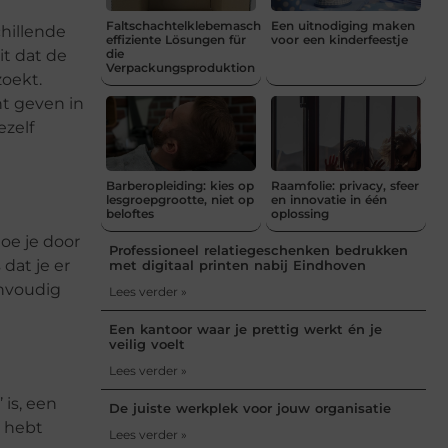
Faltschachtelklebemaschinen:
Een uitnodiging maken
chillende
effiziente Lösungen für
voor een kinderfeestje
it dat de
die
Verpackungsproduktion
zoekt.
ht geven in
ezelf
Barberopleiding: kies op
Raamfolie: privacy, sfeer
lesgroepgrootte, niet op
en innovatie in één
beloftes
oplossing
doe je door
Professioneel relatiegeschenken bedrukken
dat je er
met digitaal printen nabij Eindhoven
envoudig
Lees verder »
Een kantoor waar je prettig werkt én je
veilig voelt
Lees verder »
 is, een
De juiste werkplek voor jouw organisatie
n hebt
Lees verder »