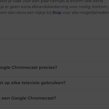
oor je vaak voor een paar tientjes al enorm veel extra
je er geen extra afstandsbediening voor nodig. Kortom,
eem dan eens een kijkje bij
5top
voor alle mogelijkheden
oogle Chromecast precies?
t op elke televisie gebruiken?
t een Google Chromecast?