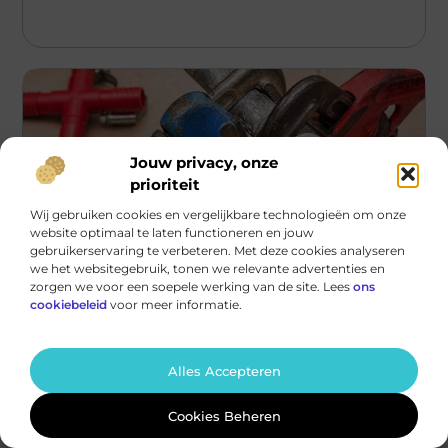
Jouw privacy, onze
prioriteit
Wij gebruiken cookies en vergelijkbare technologieën om onze
website optimaal te laten functioneren en jouw
gebruikerservaring te verbeteren. Met deze cookies analyseren
we het websitegebruik, tonen we relevante advertenties en
zorgen we voor een soepele werking van de site. Lees
ons
Aanbiedingen
cookiebeleid
voor meer informatie.
Waarom jij moet beginnen met duurzame
koeltechnische oplossingen
Alles Accepteren
In de huidige tijd, waarin duurzaamheid en
milieuvriendelijkheid steeds belangrijker worden, is het
cruciaal om na te denken over de
Cookies Beheren
...