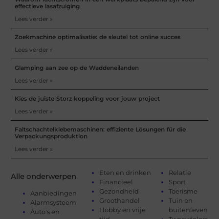
effectieve lasafzuiging
Lees verder »
Zoekmachine optimalisatie: de sleutel tot online succes
Lees verder »
Glamping aan zee op de Waddeneilanden
Lees verder »
Kies de juiste Storz koppeling voor jouw project
Lees verder »
Faltschachtelklebemaschinen: effiziente Lösungen für die
Verpackungsproduktion
Lees verder »
Eten en drinken
Relatie
Alle onderwerpen
Financieel
Sport
Gezondheid
Toerisme
Aanbiedingen
Groothandel
Tuin en
Alarmsysteem
Hobby en vrije
buitenleven
Auto's en
tijd
Tweewielers