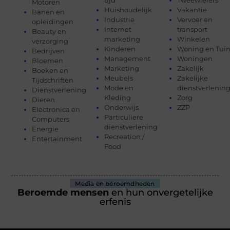
Motoren
Huishoudelijk
Vakantie
Banen en
Industrie
Vervoer en
opleidingen
Internet
transport
Beauty en
marketing
Winkelen
verzorging
Kinderen
Woning en Tui
Bedrijven
Management
Woningen
Bloemen
Marketing
Zakelijk
Boeken en
Meubels
Zakelijke
Tijdschriften
Mode en
dienstverlenin
Dienstverlening
Kleding
Zorg
Dieren
Onderwijs
ZZP
Electronica en
Particuliere
Computers
dienstverlening
Energie
Recreation /
Entertainment
Food
Media en beroemdheden
Beroemde mensen
en hun onvergetelijke
erfenis