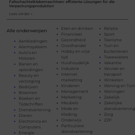
Faltschachtelklebemaschinen: effiziente Lösungen für die
Verpackungsproduktion
Lees verder »
Eten en drinken
Relatie
Alle onderwerpen
Financieel
Sport
Gezondheid
Toerisme
Aanbiedingen
Groothandel
Tuin en
Alarmsysteem
Hobby en vrije
buitenleven
Auto's en
tijd
Tweewielers
Motoren
Huishoudelijk
Vakantie
Banen en
Industrie
Vervoer en
opleidingen
Internet
transport
Beauty en
marketing
Winkelen
verzorging
Kinderen
Woning en Tui
Bedrijven
Management
Woningen
Bloemen
Marketing
Zakelijk
Boeken en
Meubels
Zakelijke
Tijdschriften
Mode en
dienstverlenin
Dienstverlening
Kleding
Zorg
Dieren
Onderwijs
ZZP
Electronica en
Particuliere
Computers
dienstverlening
Energie