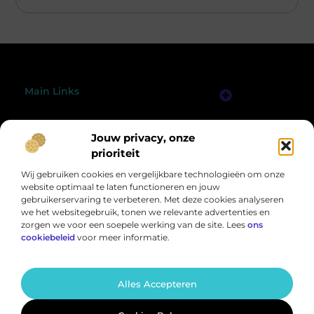
Main Links
Linkjes Kopen: Wat Jij Moet Weten om Slim en Veilig te Linkbuilden
Verdien Geld met je Website: Bouw een Online Inkomensbron Stap voor Stap
Bericht categorie
Jouw privacy, onze
@2025 All Right Reserved.
Design by
www.peelsprong.nl.
prioriteit
Wij gebruiken cookies en vergelijkbare technologieën om onze
website optimaal te laten functioneren en jouw
gebruikerservaring te verbeteren. Met deze cookies analyseren
we het websitegebruik, tonen we relevante advertenties en
zorgen we voor een soepele werking van de site. Lees
ons
cookiebeleid
voor meer informatie.
Een wereld vol inspiratie, speciaal voor jou
Van motiverende verhalen tot handige tips – ontdek de rijkdom van het
dagelijks leven op Peelsprong.nl.
Alles Accepteren