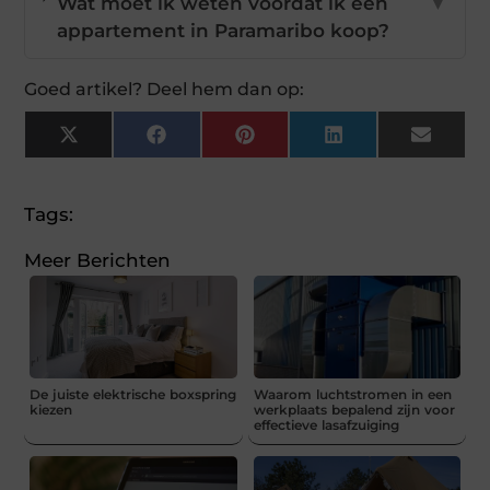
Wat moet ik weten voordat ik een
▼
appartement in Paramaribo koop?
Goed artikel? Deel hem dan op:
X
Facebook
Pinterest
LinkedIn
Email
(Twitter)
Tags:
Meer Berichten
De juiste elektrische boxspring
Waarom luchtstromen in een
kiezen
werkplaats bepalend zijn voor
effectieve lasafzuiging