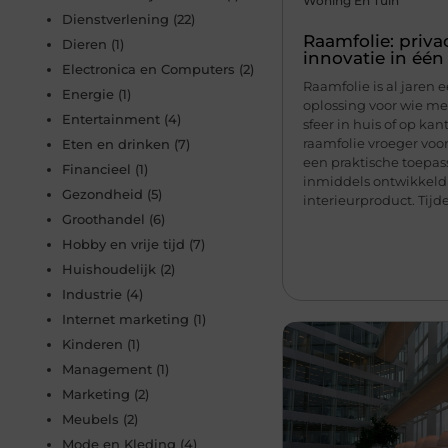
Woning En Tuin
Dienstverlening
(22)
Raamfolie: privac
Dieren
(1)
innovatie in één
Electronica en Computers
(2)
Raamfolie is al jaren 
Energie
(1)
oplossing voor wie me
Entertainment
(4)
sfeer in huis of op kan
raamfolie vroeger voo
Eten en drinken
(7)
een praktische toepass
Financieel
(1)
inmiddels ontwikkeld 
Gezondheid
(5)
interieurproduct. Tijden
Groothandel
(6)
Hobby en vrije tijd
(7)
Huishoudelijk
(2)
Industrie
(4)
Internet marketing
(1)
Kinderen
(1)
Management
(1)
Marketing
(2)
Meubels
(2)
Mode en Kleding
(4)