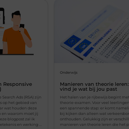
Onderwijs
n Responsive
Manieren van theorie leren:
)
vind je wat bij jou past
 Search Ads (RSA) zijn
Het halen van je rijbewijs begint me
s op het gebied van
theorie-examen. Voor veel leerlingen
aar wat houden deze
een spannende stap: er komt namel
in en waarom moet jij
bij kijken dan alleen wat verkeersb
deze blogpost zal ik
onthouden. Gelukkig zijn er verschi
tekenis en werking ...
manieren van theorie leren die het 