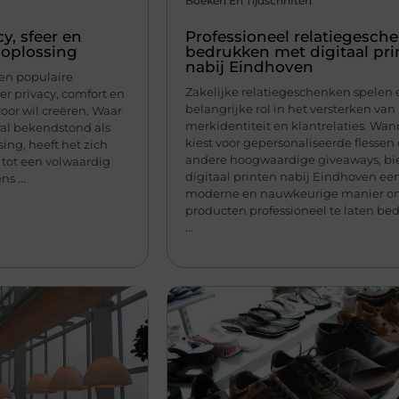
Boeken En Tijdschriften
y, sfeer en
Professioneel relatiegesch
 oplossing
bedrukken met digitaal pri
nabij Eindhoven
een populaire
Zakelijke relatiegeschenken spelen
er privacy, comfort en
belangrijke rol in het versterken van
toor wil creëren. Waar
merkidentiteit en klantrelaties. Wan
ral bekendstond als
kiest voor gepersonaliseerde flessen 
ing, heeft het zich
andere hoogwaardige giveaways, bi
tot een volwaardig
digitaal printen nabij Eindhoven ee
s ...
moderne en nauwkeurige manier o
producten professioneel te laten be
...