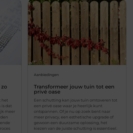
Aanbiedingen
 zo
Transformeer jouw tuin tot een
privé oase
t het
Een schutting kan jouw tuin omtoveren tot
 is dat
een privé oase waar je heerlijk kunt
ijk meer
ontspannen. Of je nu op zoek bent naar
orden
meer privacy, een esthetische upgrade of
llende
gewoon een duurzame oplossing, het
proces
kiezen van de juiste schutting is essentieel.