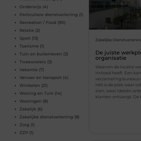
Onderwijs
(4)
Particuliere dienstverlening
(1)
Recreation / Food
(90)
Relatie
(2)
Sport
(13)
Zakelijke Dienstverlenin
Toerisme
(1)
De juiste werkpl
Tuin en buitenleven
(3)
organisatie
Tweewielers
(3)
Waarom de locatie van
Vakantie
(7)
invloed heeft Een kan
Vervoer en transport
(4)
verzameling bureaus 
Het is de plek waar co
Winkelen
(21)
zien, waar ideeën ont
Woning en Tuin
(14)
klanten ontvangt. De k
Woningen
(8)
Zakelijk
(6)
Zakelijke dienstverlening
(8)
Zorg
(1)
ZZP
(1)