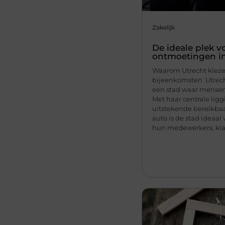
Zakelijk
De ideale plek vo
ontmoetingen in
Waarom Utrecht kiezen
bijeenkomsten Utrech
een stad waar mensen
Met haar centrale lig
uitstekende bereikbaa
auto is de stad ideaal 
hun medewerkers, klant