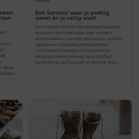
Zakelijk
enken
Een kantoor waar je prettig
nten
werkt én je veilig voelt
Een kantoor is meer dan een gebouw met
 een
bureaus. Het is een plek waar mensen
samenwerken, klanten ontvangen, spullen
neer u
opslaan en soms ook vertrouwelijke
of
informatie verwerken. Juist omdat er
edt
dagelijks zoveel beweging is, ontstaat
n
beveiliging vaak vanzelf als thema. Niet ...
m deze
drukken.