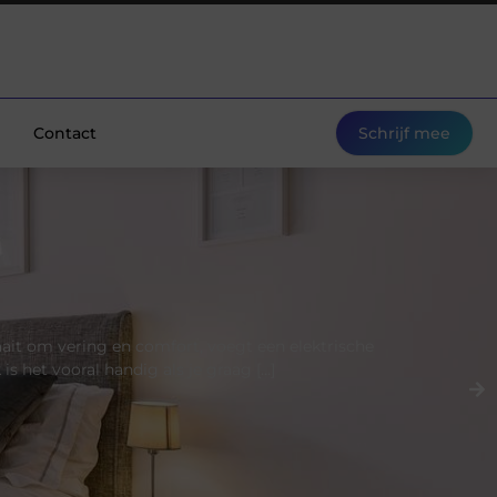
Contact
Schrijf mee
ait om vering en comfort, voegt een elektrische
is het vooral handig als je graag […]