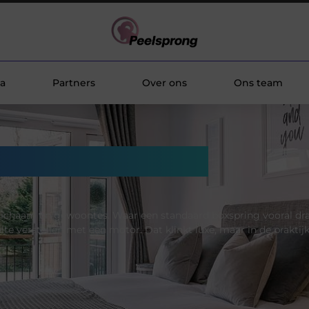
a
Partners
Over ons
Ons team
 boxspring kiezen
w lichaam en gewoontes. Waar een standaard boxspring vooral dra
lte verstellen met een motor. Dat klinkt luxe, maar in de praktijk 