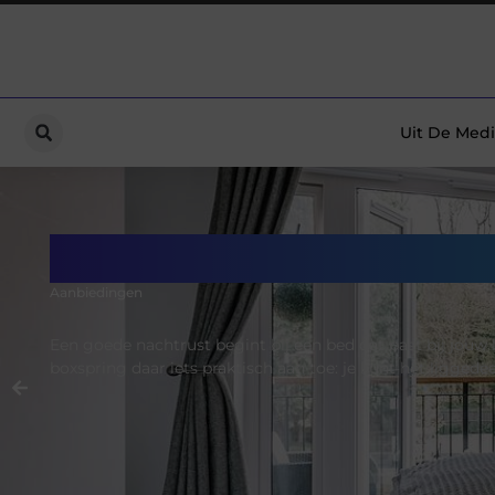
Uit De Medi
De juiste elektrische
Aanbiedingen
Een goede nachtrust begint bij een bed dat past bij jou
boxspring daar iets praktisch aan toe: je kunt het liggedee