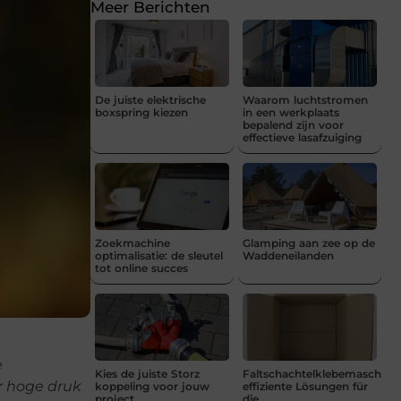
Meer Berichten
De juiste elektrische
Waarom luchtstromen
boxspring kiezen
in een werkplaats
bepalend zijn voor
effectieve lasafzuiging
Zoekmachine
Glamping aan zee op de
optimalisatie: de sleutel
Waddeneilanden
tot online succes
e
Kies de juiste Storz
Faltschachtelklebemaschine
er hoge druk
koppeling voor jouw
effiziente Lösungen für
project
die