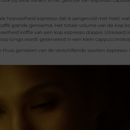
Ook bij deze variant is het gebruik van espresso capsul
ale hoeveelheid espresso dat is aangevuld met heet wat
caffè grande genoemd. Het totale volume van de kop kof
veelheid koffie van een kop espresso doppio. Uiteraard 
so lungo wordt geserveerd in een klein cappuccinokopje
 thuis genieten van de verschillende soorten espresso