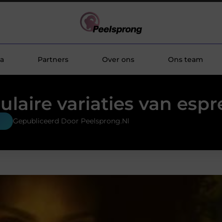
a
Partners
Over ons
Ons team
ulaire variaties van espr
d
Gepubliceerd Door Peelsprong.nl