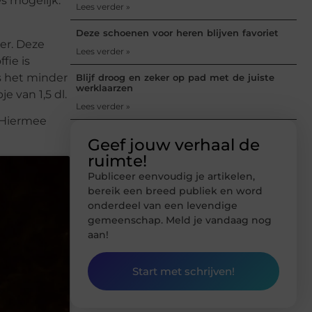
es mogelijk.
Lees verder »
Deze schoenen voor heren blijven favoriet
er. Deze
Lees verder »
fie is
is het minder
Blijf droog en zeker op pad met de juiste
werklaarzen
 van 1,5 dl.
Lees verder »
. Hiermee
Geef jouw verhaal de
ruimte!
Publiceer eenvoudig je artikelen,
bereik een breed publiek en word
onderdeel van een levendige
gemeenschap. Meld je vandaag nog
aan!
Start met schrijven!