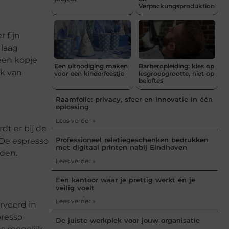
Verpackungsproduktion
 fijn
 laag
een kopje
Een uitnodiging maken
Barberopleiding: kies op
ik van
voor een kinderfeestje
lesgroepgrootte, niet op
beloftes
Raamfolie: privacy, sfeer en innovatie in één
oplossing
Lees verder »
dt er bij de
Professioneel relatiegeschenken bedrukken
 De espresso
met digitaal printen nabij Eindhoven
rden.
Lees verder »
Een kantoor waar je prettig werkt én je
veilig voelt
Lees verder »
rveerd in
presso
De juiste werkplek voor jouw organisatie