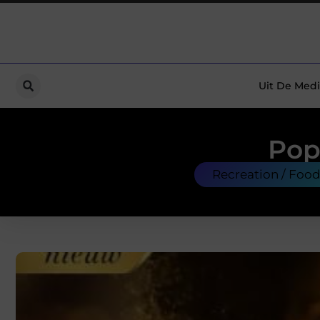
Uit De Medi
Pop
Recreation / Foo