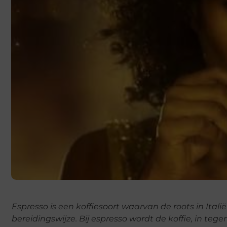
Espresso is een koffiesoort waarvan de roots in Ital
bereidingswijze. Bij espresso wordt de koffie, in tege