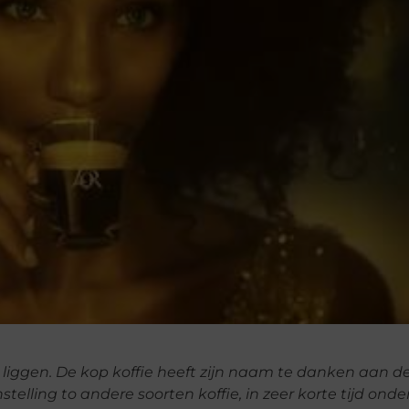
ië liggen. De kop koffie heeft zijn naam te danken aan d
nstelling to andere soorten koffie, in zeer korte tijd ond