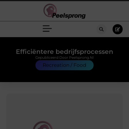
Efficiëntere bedrijfsprocessen
Gepubliceerd Door Peelsprong.nl
Recreation / Food