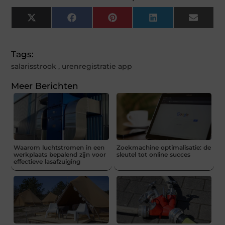
X
Facebook
Pinterest
LinkedIn
Email
(Twitter)
Tags:
salarisstrook
,
urenregistratie app
Meer Berichten
Waarom luchtstromen in een
Zoekmachine optimalisatie: de
werkplaats bepalend zijn voor
sleutel tot online succes
effectieve lasafzuiging